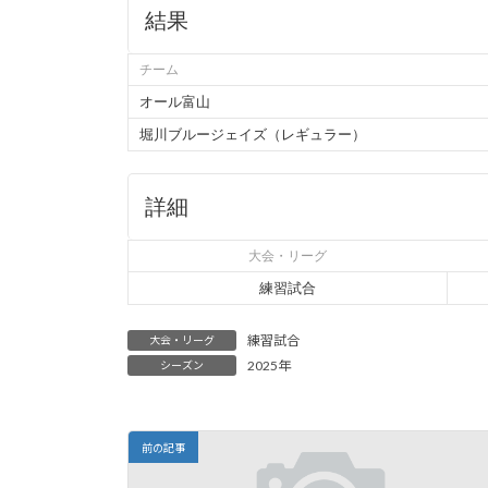
:
結果
チーム
オール富山
堀川ブルージェイズ（レギュラー）
詳細
大会・リーグ
練習試合
練習試合
大会・リーグ
2025年
シーズン
前の記事