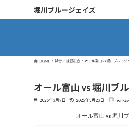
コ
ナ
堀川ブルージェイズ
ン
ビ
テ
ゲ
ン
ー
ツ
シ
へ
ョ
ス
ン
キ
に
ッ
移
HOME
試合
練習試合
オール富山 vs 堀川ブルー
プ
動
オール富山 vs 堀川
最
2025年3月9日
2025年3月23日
horika
終
更
オール富山
堀川
vs
新
日
時